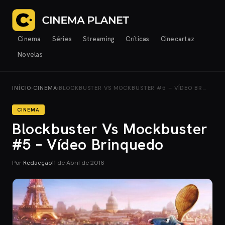
Cinema
Séries
Streaming
Críticas
Cinecartaz
Novelas
INÍCIO
›
CINEMA
›
BLOCKBUSTER VS MOCKBUSTER #5 – VÍDEO BR…
CINEMA
Blockbuster Vs Mockbuster
#5 – Vídeo Brinquedo
Por
Redacção
11 de Abril de 2016