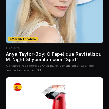
AMAZON ESPANHA
1 Dez 2025
Anya Taylor-Joy: O Papel que Revitalizou
M. Night Shyamalan com “Split”
A atuação inspiradora de Anya Taylor-Joy em “Split” fez o filme
ressoar tanto com o públic…