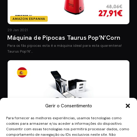
AMAZON ESPANHA
29 Jan 2021
Máquina de Pipocas Taurus Pop’N’Corn
Para os fãs pipocas esta é a máquina ideal para esta quarentena!
Taurus Pop’N’…
Gerir o Consentimento
Para fornecer as melhores experiências, usamos tecnologias como
AMAZON ESPANHA
cookies para armazenar e/ou aceder a informações do dispositivo.
Consentir com essas tecnologias nos permitirá processar dados, como
29 Jan 2021
comportamento de navegação ou IDs exclusivos neste site. Não