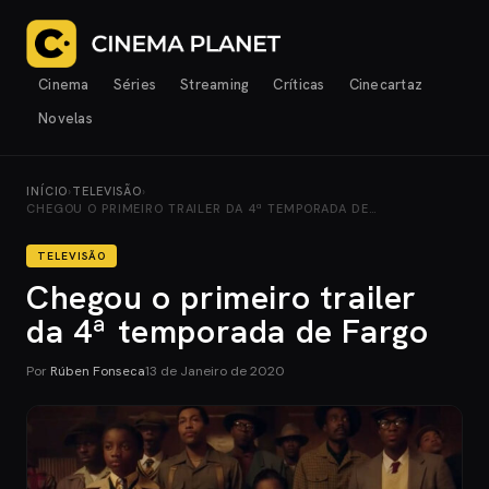
Cinema
Séries
Streaming
Críticas
Cinecartaz
Novelas
INÍCIO
›
TELEVISÃO
›
CHEGOU O PRIMEIRO TRAILER DA 4ª TEMPORADA DE…
TELEVISÃO
Chegou o primeiro trailer
da 4ª temporada de Fargo
Por
Rúben Fonseca
13 de Janeiro de 2020