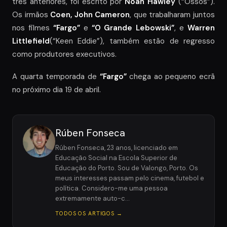
três anteriores, foi escrito por
Noah Hawley
(“Ossos”).
Os irmãos
Coen,
John Cameron
, que trabalharam juntos
nos filmes
“Fargo”
e
“O Grande Lebowski”
, e
Warren
Littlefield
(“Keen Eddie”), também estão de regresso
como produtores executivos.
A quarta temporada de
“Fargo”
chega ao pequeno ecrã
no próximo dia 19 de abril.
Rúben Fonseca
Rúben Fonseca, 23 anos, licenciado em
Educação Social na Escola Superior de
Educação do Porto. Sou de Valongo, Porto. Os
meus interesses passam pelo cinema, futebol e
política. Considero-me uma pessoa
extremamente auto-c…
TODOS OS ARTIGOS →