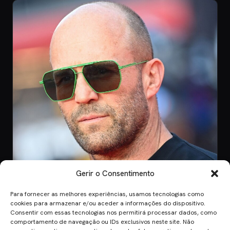
Gerir o Consentimento
Para fornecer as melhores experiências, usamos tecnologias como
CINEMA
cookies para armazenar e/ou aceder a informações do dispositivo.
Consentir com essas tecnologias nos permitirá processar dados, como
8 Jul 2026
comportamento de navegação ou IDs exclusivos neste site. Não
Mutiny: O Novo Thriller de Ação de Jason