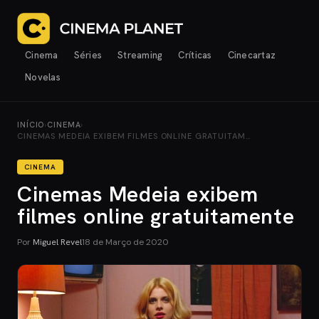
Cinema
Séries
Streaming
Críticas
Cinecartaz
Novelas
INÍCIO
›
CINEMA
›
CINEMAS MEDEIA EXIBEM FILMES ONLINE GRATUITAM…
CINEMA
Cinemas Medeia exibem
filmes online gratuitamente
Por
Miguel Revel
18 de Março de 2020