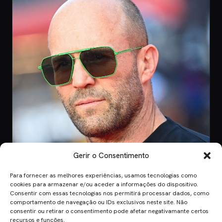
Gerir o Consentimento
Para fornecer as melhores experiências, usamos tecnologias como
CINEMA
cookies para armazenar e/ou aceder a informações do dispositivo.
Consentir com essas tecnologias nos permitirá processar dados, como
8 Jul 2026
comportamento de navegação ou IDs exclusivos neste site. Não
Mutiny: O Novo Thriller de Ação de Jason
consentir ou retirar o consentimento pode afetar negativamante certos
Statham em 2026
recursos e funções.