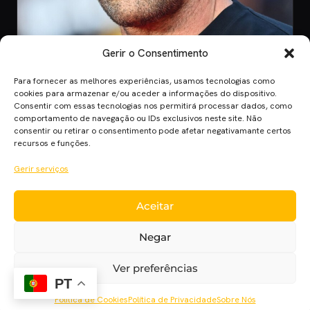
Gerir o Consentimento
Para fornecer as melhores experiências, usamos tecnologias como
CINEMA
cookies para armazenar e/ou aceder a informações do dispositivo.
Consentir com essas tecnologias nos permitirá processar dados, como
8 Jul 2026
comportamento de navegação ou IDs exclusivos neste site. Não
Mutiny: O Novo Thriller de Ação de Jason
consentir ou retirar o consentimento pode afetar negativamante certos
Statham em 2026
recursos e funções.
Mutiny promete ação desenfreada com Jason Statham. Descobre
Gerir serviços
quando o filme chega aos cinem…
Aceitar
Cinema Planet — cinema, séries e streaming em português
Negar
europeu, desde 2014.
Cinema
Séries
Streaming
Críticas
Cinecartaz
Novelas
Ver preferências
Sobre
PT
Política de Cookies
Política de Privacidade
Sobre Nós