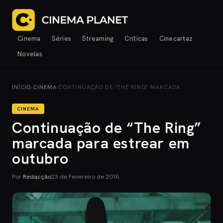
Cinema
Séries
Streaming
Críticas
Cinecartaz
Novelas
INÍCIO
›
CINEMA
›
CONTINUAÇÃO DE “THE RING” MARCADA…
CINEMA
Continuação de “The Ring”
marcada para estrear em
outubro
Por
Redacção
23 de Fevereiro de 2016