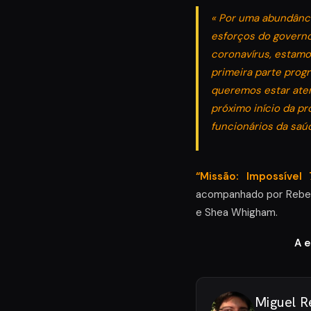
« Por uma abundânci
esforços do governo
coronavírus, estamo
primeira parte prog
queremos estar aten
próximo início da p
funcionários da saúd
“Missão: Impossível 
acompanhado por Rebecc
e Shea Whigham.
A e
Miguel R