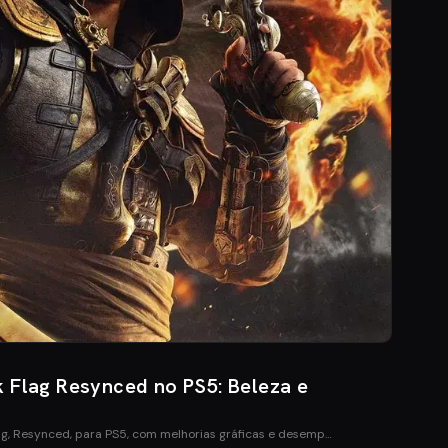
k Flag Resynced no PS5: Beleza e
ag, Resynced, para PS5, com melhorias gráficas e desemp…