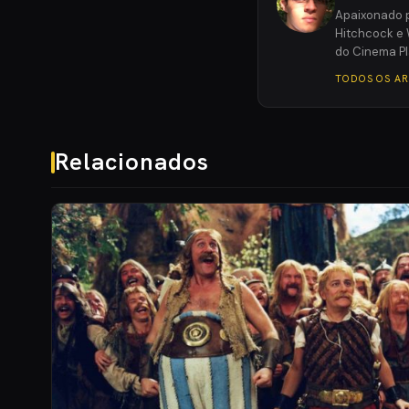
Apaixonado p
Hitchcock e 
do Cinema Pl
TODOS OS A
Relacionados