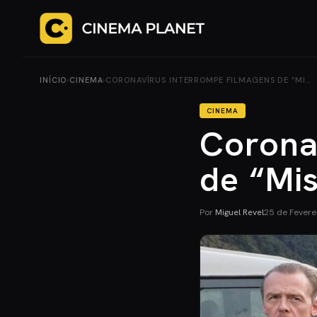
INÍCIO
›
CINEMA
›
CORONAVÍRUS INTERROMPE FILMAGENS DE “MI…
CINEMA
Corona
de “Mis
Por
Miguel Revel
25 de Fevere