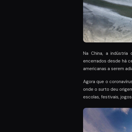
Na China, a indústri
encerrados desde há c
americanas a serem adi
Agora que o coronavíru
onde o surto deu orige
escolas, festivais, jog