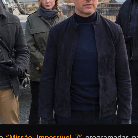
e
“Missão: Impossível 7”
programadas par