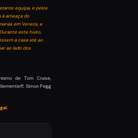
tante equipa, e pelos
a à ameaça do
emanas em Veneza, a
Durante este hiato,
essem a casa até ao
ar ao lado dos
onismo de Tom Cruise,
Klementieff, Simon Pegg
gal.