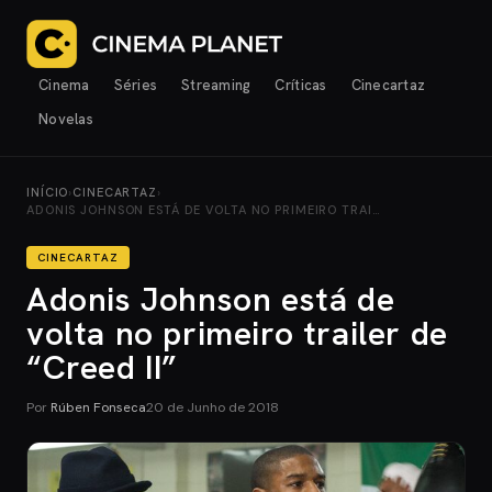
Cinema
Séries
Streaming
Críticas
Cinecartaz
Novelas
INÍCIO
›
CINECARTAZ
›
ADONIS JOHNSON ESTÁ DE VOLTA NO PRIMEIRO TRAI…
CINECARTAZ
Adonis Johnson está de
volta no primeiro trailer de
“Creed II”
Por
Rúben Fonseca
20 de Junho de 2018