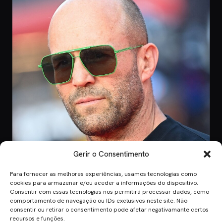
Gerir o Consentimento
Para fornecer as melhores experiências, usamos tecnologias como
CINEMA
cookies para armazenar e/ou aceder a informações do dispositivo.
Consentir com essas tecnologias nos permitirá processar dados, como
8 Jul 2026
comportamento de navegação ou IDs exclusivos neste site. Não
Mutiny: O Novo Thriller de Ação de Jason
consentir ou retirar o consentimento pode afetar negativamante certos
Statham em 2026
recursos e funções.