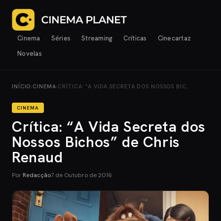
Cinema
Séries
Streaming
Críticas
Cinecartaz
Novelas
INÍCIO
›
CINEMA
›
CRÍTICA: “A VIDA SECRETA DOS NOSSOS BIC…
CINEMA
Crítica: “A Vida Secreta dos
Nossos Bichos” de Chris
Renaud
Por
Redacção
7 de Outubro de 2016