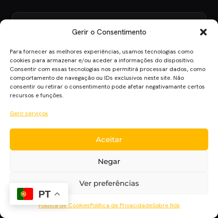
Diana Palmeiro
Gerir o Consentimento
Librarian, Oncer e Gryffindor. Séries, comics e
Para fornecer as melhores experiências, usamos tecnologias como
teorias da conspiração, é comigo. Pla'netando
cookies para armazenar e/ou aceder a informações do dispositivo.
desde Dezembro de 2015.
Consentir com essas tecnologias nos permitirá processar dados, como
comportamento de navegação ou IDs exclusivos neste site. Não
TODOS OS ARTIGOS →
consentir ou retirar o consentimento pode afetar negativamante certos
recursos e funções.
Gerir serviços
Relacionados
Aceitar
Negar
Ver preferências
PT
Política de Cookies
Política de Privacidade
Sobre Nós