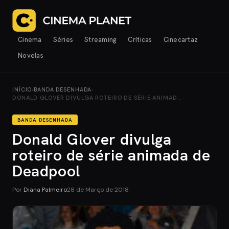
Cinema
Séries
Streaming
Críticas
Cinecartaz
Novelas
INÍCIO
›
BANDA DESENHADA
›
DONALD GLOVER DIVULGA ROTEIRO DE SÉRIE ANIMAD…
BANDA DESENHADA
Donald Glover divulga
roteiro de série animada de
Deadpool
Por
Diana Palmeiro
28 de Março de 2018