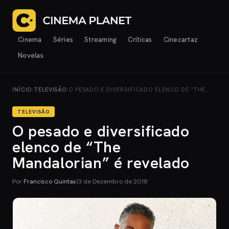
Cinema
Séries
Streaming
Críticas
Cinecartaz
Novelas
INÍCIO
›
TELEVISÃO
›
O PESADO E DIVERSIFICADO ELENCO DE “THE…
TELEVISÃO
O pesado e diversificado
elenco de “The
Mandalorian” é revelado
Por
Francisco Quintas
13 de Dezembro de 2018