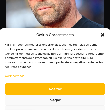
Gerir o Consentimento
Para fornecer as melhores experiências, usamos tecnologias como
CINEMA
cookies para armazenar e/ou aceder a informações do dispositivo.
Consentir com essas tecnologias nos permitirá processar dados, como
8 Jul 2026
comportamento de navegação ou IDs exclusivos neste site. Não
Mutiny: O Novo Thriller de Ação de Jason
consentir ou retirar o consentimento pode afetar negativamante certos
Statham em 2026
recursos e funções.
Mutiny promete ação desenfreada com Jason Statham. Descobre
Gerir serviços
quando o filme chega aos cinem…
Aceitar
Cinema Planet — cinema, séries e streaming em português
Negar
europeu, desde 2014.
Cinema
Séries
Streaming
Críticas
Cinecartaz
Novelas