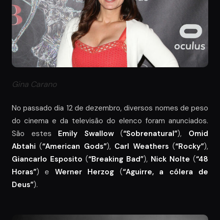
Gina Carano
No passado dia 12 de dezembro, diversos nomes de peso
do cinema e da televisão do elenco foram anunciados.
São estes
Emily Swallow
(
“Sobrenatural”
),
Omid
Abtahi
(
“American Gods”
),
Carl Weathers
(
“Rocky”
),
Giancarlo Esposito
(
“Breaking Bad”
),
Nick Nolte
(
“48
Horas”
) e
Werner Herzog
(
“Aguirre, a cólera de
Deus”
).