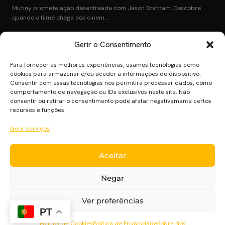
Mutiny promete ação desenfreada com Jason Statham. Descobre
quando o filme chega aos cinem…
Gerir o Consentimento
Cinema Planet — cinema, séries e streaming em português
Para fornecer as melhores experiências, usamos tecnologias como
europeu, desde 2014.
cookies para armazenar e/ou aceder a informações do dispositivo.
Cinema
Séries
Streaming
Críticas
Cinecartaz
Novelas
Consentir com essas tecnologias nos permitirá processar dados, como
comportamento de navegação ou IDs exclusivos neste site. Não
Sobre
consentir ou retirar o consentimento pode afetar negativamante certos
recursos e funções.
Gerir serviços
Aceitar
Negar
Ver preferências
PT
Política de Cookies
Política de Privacidade
Sobre Nós