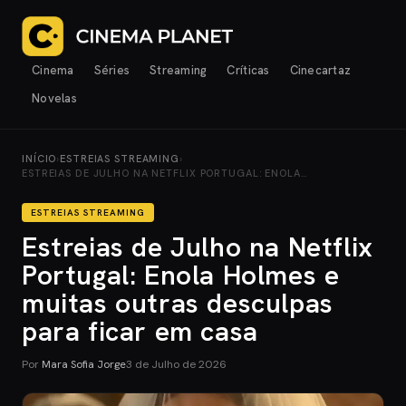
Cinema
Séries
Streaming
Críticas
Cinecartaz
Novelas
INÍCIO
›
ESTREIAS STREAMING
›
ESTREIAS DE JULHO NA NETFLIX PORTUGAL: ENOLA…
ESTREIAS STREAMING
Estreias de Julho na Netflix
Portugal: Enola Holmes e
muitas outras desculpas
para ficar em casa
Por
Mara Sofia Jorge
3 de Julho de 2026