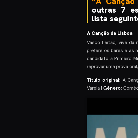
“A Canção
outras 7 e
lista seguint
A Canção de Lisboa
Vasco Leitão, vive da
prefere os bares e as m
candidato a Primeiro 
reprovar uma prova oral
Título original:
A Canç
Varela |
Género:
Comédi