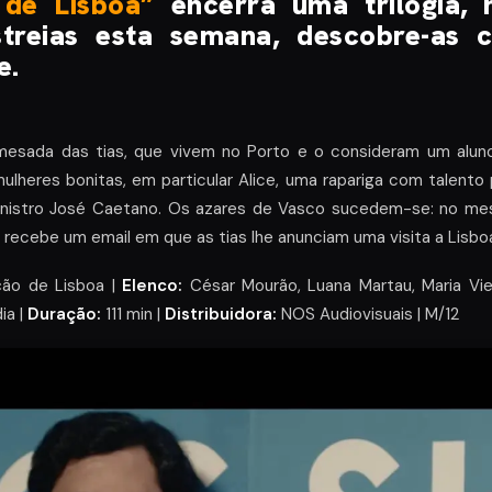
 de Lisboa”
encerra uma trilogia,
streias esta semana, descobre-as 
e.
 mesada das tias, que vivem no Porto e o consideram um alun
ulheres bonitas, em particular Alice, uma rapariga com talento 
Ministro José Caetano. Os azares de Vasco sucedem-se: no me
, recebe um email em que as tias lhe anunciam uma visita a Lisbo
ão de Lisboa |
Elenco:
César Mourão, Luana Martau, Maria Vie
a |
Duração:
111 min |
Distribuidora:
NOS Audiovisuais | M/12