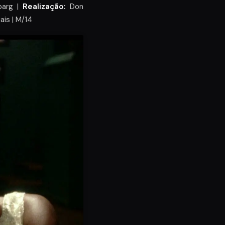
barg |
Realização:
Don
ais | M/14