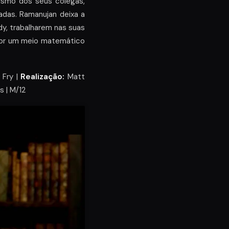
cismo dos seus colegas,
das. Ramanujan deixa a
rdy, trabalharem nas suas
o por um meio matemático
Fry |
Realização:
Matt
 | M/12