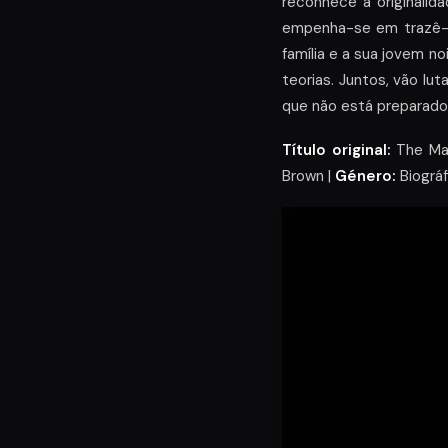
reconhece a originalid
empenha-se em trazê-l
família e a sua jovem no
teorias. Juntos, vão lu
que não está preparado
Título original:
The Man
Brown |
Género:
Biográf