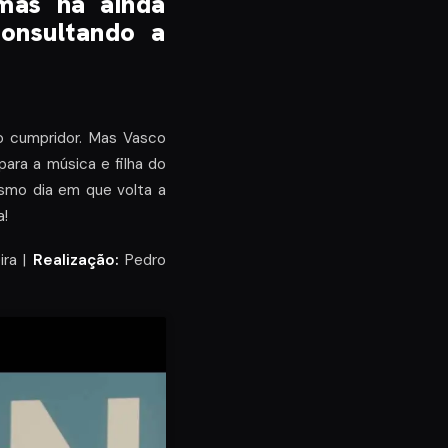
 mas há ainda
consultando a
o cumpridor. Mas Vasco
para a música e filha do
smo dia em que volta a
a!
ira |
Realização:
Pedro