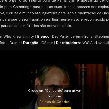
ade e o génio do talento puro de Ramanujan e, apesar do ceti
o para Cambridge para que as suas teorias possam ser explora
iva, e cruza o mundo até Inglaterra para, sob a orientação de Ha
tar para que o seu trabalho seja finalmente visto e reconhecid
 para os seus métodos não convencionais.
 Who Knew Infinity |
Elenco:
Dev Patel, Jeremy Irons, Stephen 
ico – Drama |
Duração:
108 min |
Distribuidora:
NOS Audiovisuais
Clique em 'Concordo' para ativar
Youtube
Política de Cookies