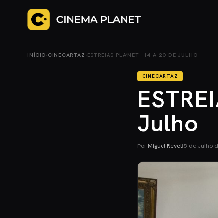
INÍCIO
›
CINECARTAZ
›
ESTREIAS PLA’NET -14 A 20 DE JULHO
CINECARTAZ
ESTREI
Julho
Por
Miguel Revel
15 de Julho 