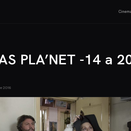
Cinem
AS PLA’NET -14 a 2
de 2016