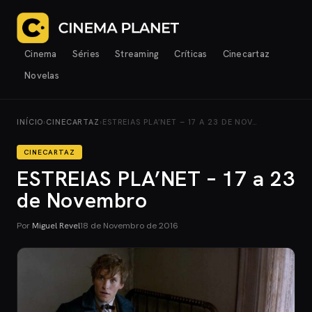
Cinema
Séries
Streaming
Críticas
Cinecartaz
Novelas
INÍCIO
›
CINECARTAZ
›
ESTREIAS PLA’NET – 17 A 23 DE NOV…
CINECARTAZ
ESTREIAS PLA’NET – 17 a 23
de Novembro
Por
Miguel Revel
18 de Novembro de 2016