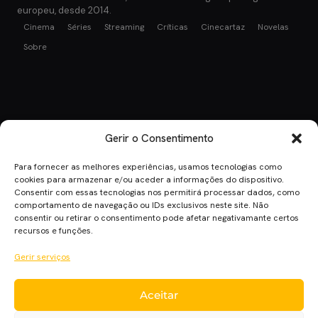
europeu, desde 2014.
Cinema
Séries
Streaming
Críticas
Cinecartaz
Novelas
Sobre
Gerir o Consentimento
Para fornecer as melhores experiências, usamos tecnologias como
cookies para armazenar e/ou aceder a informações do dispositivo.
Consentir com essas tecnologias nos permitirá processar dados, como
comportamento de navegação ou IDs exclusivos neste site. Não
consentir ou retirar o consentimento pode afetar negativamante certos
recursos e funções.
Gerir serviços
Aceitar