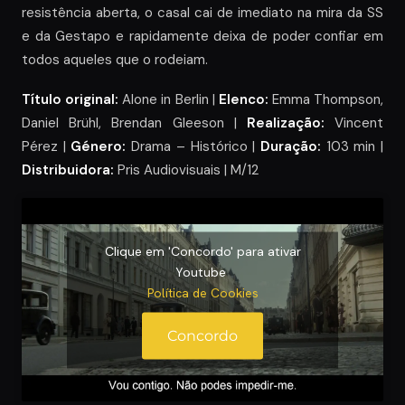
resistência aberta, o casal cai de imediato na mira da SS
e da Gestapo e rapidamente deixa de poder confiar em
todos aqueles que o rodeiam.
Título original:
Alone in Berlin |
Elenco:
Emma Thompson,
Daniel Brühl, Brendan Gleeson |
Realização:
Vincent
Pérez |
Género:
Drama – Histórico |
Duração:
103 min |
Distribuidora:
Pris Audiovisuais | M/12
Clique em 'Concordo' para ativar
Youtube
Política de Cookies
Concordo