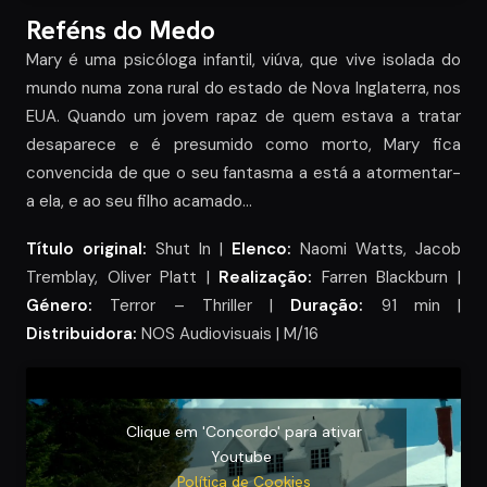
Reféns do Medo
Mary é uma psicóloga infantil, viúva, que vive isolada do
mundo numa zona rural do estado de Nova Inglaterra, nos
EUA. Quando um jovem rapaz de quem estava a tratar
desaparece e é presumido como morto, Mary fica
convencida de que o seu fantasma a está a atormentar-
a ela, e ao seu filho acamado…
Título original:
Shut In |
Elenco:
Naomi Watts, Jacob
Tremblay, Oliver Platt |
Realização:
Farren Blackburn |
Género:
Terror – Thriller |
Duração:
91 min |
Distribuidora:
NOS Audiovisuais | M/16
Clique em 'Concordo' para ativar
Youtube
Política de Cookies