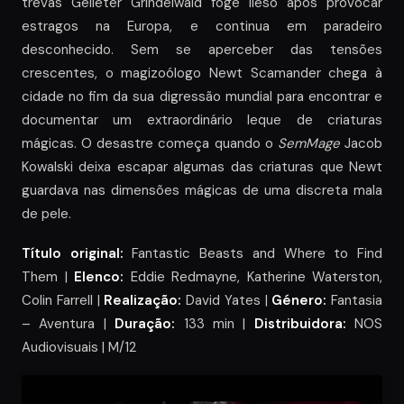
trevas Gelleter Grindelwald foge ileso após provocar
estragos na Europa, e continua em paradeiro
desconhecido. Sem se aperceber das tensões
crescentes, o magizoólogo Newt Scamander chega à
cidade no fim da sua digressão mundial para encontrar e
documentar um extraordinário leque de criaturas
mágicas. O desastre começa quando o
SemMage
Jacob
Kowalski deixa escapar algumas das criaturas que Newt
guardava nas dimensões mágicas de uma discreta mala
de pele.
Título original:
Fantastic Beasts and Where to Find
Them |
Elenco:
Eddie Redmayne, Katherine Waterston,
Colin Farrell |
Realização:
David Yates |
Género:
Fantasia
– Aventura |
Duração:
133 min |
Distribuidora:
NOS
Audiovisuais | M/12