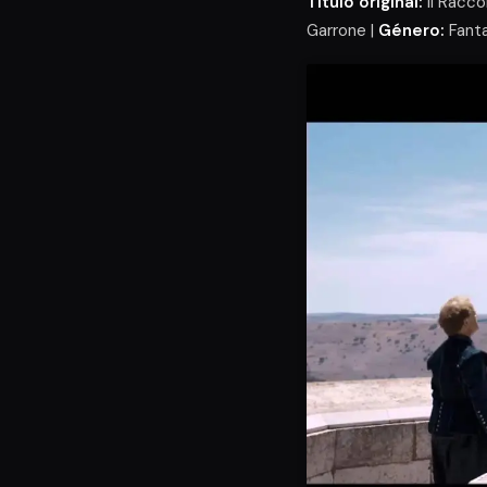
Título original:
Il Racco
Garrone |
Género:
Fanta