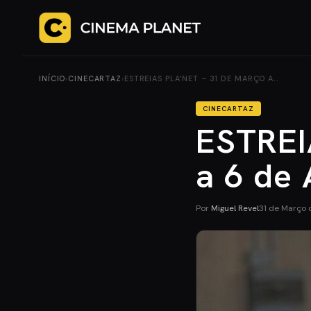
INÍCIO
›
CINECARTAZ
›
ESTREIAS PLA’NET – 31 DE MARÇO A…
CINECARTAZ
ESTREI
a 6 de 
Por
Miguel Revel
31 de Março 