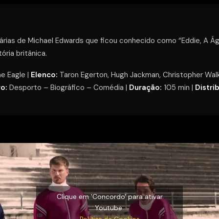
árias de Michael Edwards que ficou conhecido como “Eddie, A Ág
ória britânica.
e Eagle |
Elenco:
Taron Egerton, Hugh Jackman, Christopher Walk
o:
Desporto – Biográfico – Comédia |
Duração:
105 min |
Distri
Clique em 'Concordo' para ativar
Youtube
Política de Cookies