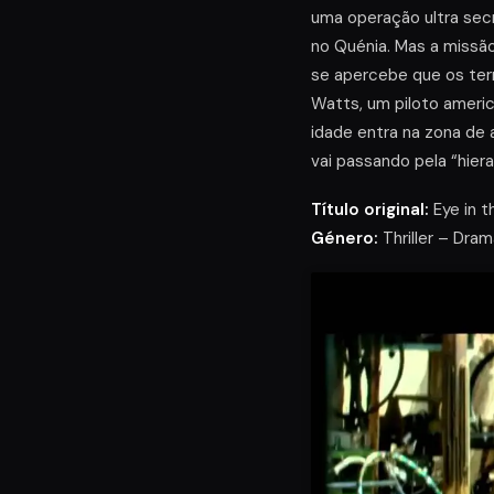
uma operação ultra secr
no Quénia. Mas a missã
se apercebe que os ter
Watts, um piloto ameri
idade entra na zona de
vai passando pela “hie
Título original:
Eye in t
Género:
Thriller – Dram