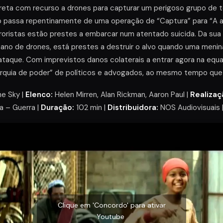
eta com recurso a drones para capturar um perigoso grupo de te
o passa repentinamente de uma operação de “Captura” para “A 
roristas estão prestes a embarcar num atentado suicida. Da sua
cano de drones, está prestes a destruir o alvo quando uma meni
 ataque. Com imprevistos danos colaterais a entrar agora na equ
rarquia de poder” de políticos e advogados, ao mesmo tempo que
he Sky |
Elenco:
Helen Mirren, Alan Rickman, Aaron Paul |
Realizaç
a – Guerra |
Duração:
102 min |
Distribuidora:
NOS Audiovisuais 
Clique em 'Concordo' para ativar
Youtube