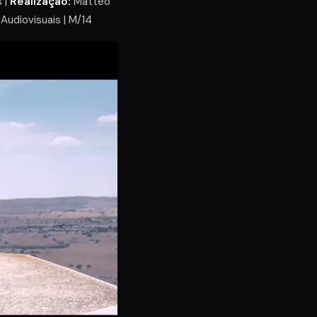
s |
Realização:
Matteo
udiovisuais | M/14