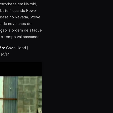
rroristas em Nairobi,
abater” quando Powell
 base no Nevada, Steve
na de nove anos de
ação, a ordem de ataque
 o tempo vai passando.
ão:
Gavin Hood |
| M/14