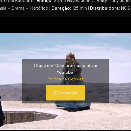
nto dei Racconti |
Elenco:
Salma Hayek, John C. Reilly, Toby Jone
sia – Drama – Histórico |
Duração:
125 min |
Distribuidora:
NOS A
Clique em 'Concordo' para ativar
Youtube
Política de Cookies
Concordo