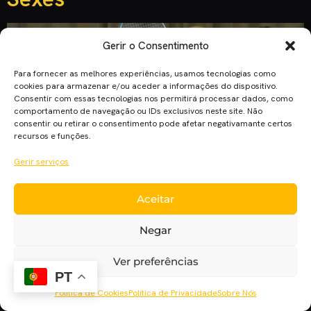
Gerir o Consentimento
Para fornecer as melhores experiências, usamos tecnologias como
cookies para armazenar e/ou aceder a informações do dispositivo.
Consentir com essas tecnologias nos permitirá processar dados, como
comportamento de navegação ou IDs exclusivos neste site. Não
consentir ou retirar o consentimento pode afetar negativamante certos
recursos e funções.
Gerir serviços
A dupla Carell/Stone volta a reunir-se após “Amor, Estúpido
e Louco”, para uma história verídica do mundo do desporto.
Aceitar
Dos realizadores de “Uma Família à Beira de um Ataque de
Nervos”, Jonathan Dayton e Valerie Faris, “Battle of the
Negar
Sexes” relata o famoso jogo de ténis entre Billie Jean King e
Bobby Riggs. O protagonismo […]
Ver preferências
PT
Política de Cookies
Política de Privacidade
Sobre Nós