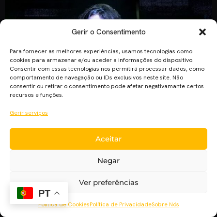
Gerir o Consentimento
Para fornecer as melhores experiências, usamos tecnologias como
cookies para armazenar e/ou aceder a informações do dispositivo.
Consentir com essas tecnologias nos permitirá processar dados, como
comportamento de navegação ou IDs exclusivos neste site. Não
consentir ou retirar o consentimento pode afetar negativamante certos
recursos e funções.
Gerir serviços
Há uns meses atrás, começou o RTP Lab. O “laboratório” de
conteúdos televisivos nacionais, de diversos géneros
narrativos, direcionados para todos os tipos de público. A sua
Aceitar
transmissão destinava-se à televisão em horário nobre (ou
Negar
não), assim como às plataformas digitais originais. Portanto,
uma inovação em Portugal. Séries como “Sim, Chef”, “Filha
Ver preferências
da Lei”, “Madre […]
PT
Política de Cookies
Política de Privacidade
Sobre Nós