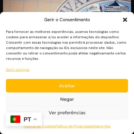
Gerir o Consentimento
Para fornecer as melhores experiências, usamos tecnologias como
cookies para armazenar e/ou aceder a informações do dispositivo.
Consentir com essas tecnologias nos permitirá processar dados, como
comportamento de navegação ou IDs exclusivos neste site. Não
consentir ou retirar o consentimento pode afetar negativamante certos
recursos e funções.
Gerir serviços
“E Agora Invadimos o Quê?”, em parte gravado em Portugal,
Aceitar
estreia esta semana. O Cinema Pla’net percorre os melhores
documentários de Michael Moore. Capitalismo: Uma História
Negar
de Amor Sinopse: Ao mesmo tempo com humor e coragem,
Capitalism: A Love Story explora uma pergunta: “Qual o
Ver preferências
preço que a América tem de pagar pelo seu amor pelo […]
PT
Política de Cookies
Política de Privacidade
Sobre Nós