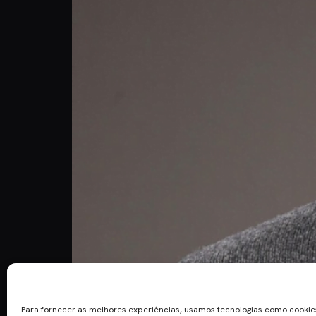
Chris Rock é o escolhido para apresentar a próxi
2005, e agora sucede a Neil Patrick Harris. O ator
Para fornecer as melhores experiências, usamos tecnologias como cooki