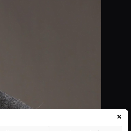
ndanças, o ator já apresentou a cerimónia em
imónia. “Estou tão feliz por apresentar os