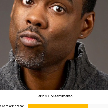
Gerir o Consentimento
ma edição dos Óscares. Rock já tem alguma experiência nestas a
 ficou muito contente por estar de volta como anfitrião desta cer
es para armazenar