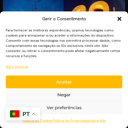
Gerir o Consentimento
Para fornecer as melhores experiências, usamos tecnologias como
cookies para armazenar e/ou aceder a informações do dispositivo.
Consentir com essas tecnologias nos permitirá processar dados, como
comportamento de navegação ou IDs exclusivos neste site. Não
consentir ou retirar o consentimento pode afetar negativamante certos
recursos e funções.
A Walt Disney Company anunciou recentemente que o acordo
Gerir serviços
de aquisição da 21st Century Fox chegou finalmente a um
acordo definido. A Disney adquirirá a Fox pelo valor de 71,3
Aceitar
biliões de dólares (com aproximadamente 38$ por ação na
Bolsa). Isto acontece após a investida da Comcast, na semana
Negar
passada, em manter na sua posse a […]
Ver preferências
PT
Política de Cookies
Política de Privacidade
Sobre Nós