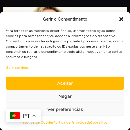
Gerir o Consentimento
Para fornecer as melhores experiências, usamos tecnologias como
cookies para armazenar e/ou aceder a informações do dispositivo.
Consentir com essas tecnologias nos permitirá processar dados, como
comportamento de navegação ou IDs exclusivos neste site. Não
consentir ou retirar o consentimento pode afetar negativamante certos
recursos e funções.
Gerir serviços
A mais recente vencedora do Óscar de Melhor Atriz dará a
Aceitar
voz a Deus na nova série de terror e fantasia da Amazon e da
BBC. A atriz americana foi confirmada na série “Good
Negar
Omens” na passada sexta-feira, na Comic Con de São Diego.
A série foi criada pelos próprios autores do livro na qual […]
Ver preferências
PT
Política de Cookies
Política de Privacidade
Sobre Nós