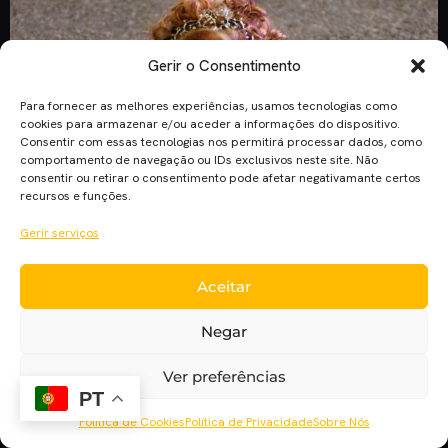
Gerir o Consentimento
Para fornecer as melhores experiências, usamos tecnologias como
cookies para armazenar e/ou aceder a informações do dispositivo.
Consentir com essas tecnologias nos permitirá processar dados, como
comportamento de navegação ou IDs exclusivos neste site. Não
consentir ou retirar o consentimento pode afetar negativamante certos
recursos e funções.
Alguns remakes live-action fazem parte da lista de filmes a
Gerir serviços
caminho da Disney+, entre sequelas de clássicos e biopics
de desportistas. Novos filmes de Robert Zemeckis, David
Aceitar
Lowery e Adam Shankman, chegarão diretamente à Disney+.
Filmes a caminho da Disney+ The Guardians of the Galaxy
Negar
Holiday Special James Gunn vai realizar este especial de
Natal, […]
Ver preferências
PT
Política de Cookies
Política de Privacidade
Sobre Nós