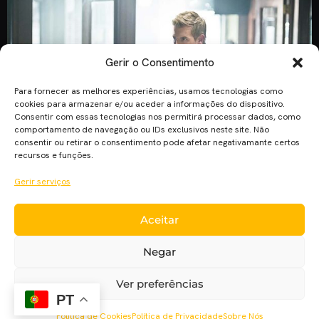
Gerir o Consentimento
Para fornecer as melhores experiências, usamos tecnologias como
cookies para armazenar e/ou aceder a informações do dispositivo.
Consentir com essas tecnologias nos permitirá processar dados, como
comportamento de navegação ou IDs exclusivos neste site. Não
consentir ou retirar o consentimento pode afetar negativamante certos
recursos e funções.
Gerir serviços
Rick Cosnett confirmou o seu regresso à série “The Flash”,
Aceitar
na passada terça-feira. O actor que protagonizava a
personagem Eddie Thawne confirmou via Twitter que está de
Negar
regresso à famosa série televisiva de super-heróis. No
entanto, ainda não se sabe se irá representar outra vez a
Ver preferências
mesma personagem. Ver Também: Rapunzel e Flynn Rider
PT
estão de volta em […]
Política de Cookies
Política de Privacidade
Sobre Nós