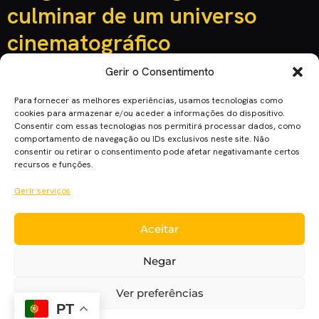
culminar de um universo
cinematográfico
Gerir o Consentimento
Para fornecer as melhores experiências, usamos tecnologias como
cookies para armazenar e/ou aceder a informações do dispositivo.
Consentir com essas tecnologias nos permitirá processar dados, como
comportamento de navegação ou IDs exclusivos neste site. Não
consentir ou retirar o consentimento pode afetar negativamante certos
recursos e funções.
Gerir serviços
Aceitar
Negar
“Vingadores: Endgame” é o filme por que todos os fãs
ansiavam, superando as expectativas e proporcionando uma
Ver preferências
cadência de momentos incríveis ao longo das suas 3 horas de
PT