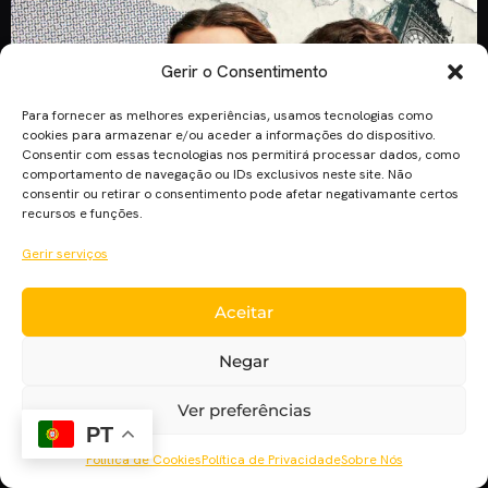
Gerir o Consentimento
Para fornecer as melhores experiências, usamos tecnologias como
cookies para armazenar e/ou aceder a informações do dispositivo.
Consentir com essas tecnologias nos permitirá processar dados, como
comportamento de navegação ou IDs exclusivos neste site. Não
consentir ou retirar o consentimento pode afetar negativamante certos
recursos e funções.
Gerir serviços
Enola Holmes 2 chegou à Netflix, deliciando os fãs do filme.
Novembro está a ser um mês recheado de novidades na
Netflix. Enola Holmes regressa num segundo capítulo cheio
Aceitar
de aventuras e suspense, filme, estrelado por Millie Bobby
Negar
Brown como a irmã mais nova de Sherlock Holmes (Henry
Cavill). Algumas curiosidades sobre Enola Holmes Enola […]
Ver preferências
PT
Política de Cookies
Política de Privacidade
Sobre Nós