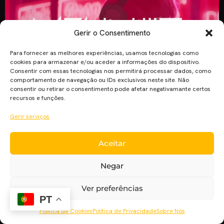
Gerir o Consentimento
Para fornecer as melhores experiências, usamos tecnologias como
cookies para armazenar e/ou aceder a informações do dispositivo.
Consentir com essas tecnologias nos permitirá processar dados, como
comportamento de navegação ou IDs exclusivos neste site. Não
consentir ou retirar o consentimento pode afetar negativamante certos
recursos e funções.
Quatro pessoas, cada uma no seu mundo, atravessam uma
cidade, presas nas suas memórias, frustrações e
Gerir serviços
arrependimentos. Meanwhile (Entretanto) conta a história de
quatro pessoas que atravessam uma cidade, cada uma
Aceitar
fechada no seu mundo. Meanwhile, é uma curta-metragem
de animação, realizada por Stephen McNally, e usa uma
Negar
combinação de 3D e 2D. Esta curta, conta […]
Ver preferências
PT
Política de Cookies
Política de Privacidade
Sobre Nós