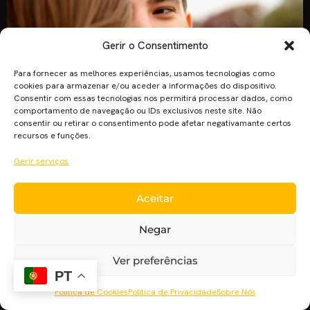
Gerir o Consentimento
Para fornecer as melhores experiências, usamos tecnologias como
cookies para armazenar e/ou aceder a informações do dispositivo.
Consentir com essas tecnologias nos permitirá processar dados, como
comportamento de navegação ou IDs exclusivos neste site. Não
consentir ou retirar o consentimento pode afetar negativamante certos
recursos e funções.
Um dia consiste em 86,400 segundos. Este é um deles!
Assim começa a curta desta semana, chama-se “Seconds“,
Gerir serviços
segundos em português, e fala-nos do tempo. Esta curta,
escrita e realizada por Marko Slavnic trás à nossa mesa um
Aceitar
tema muito interessante, o Tempo. Este fala-nos sobre as
nossas escolhas e o que uma delas pode mudar a nossa vida,
Negar
[…]
Ver preferências
PT
Política de Cookies
Política de Privacidade
Sobre Nós