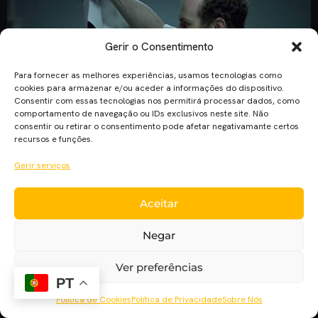
Gerir o Consentimento
Para fornecer as melhores experiências, usamos tecnologias como
cookies para armazenar e/ou aceder a informações do dispositivo.
Consentir com essas tecnologias nos permitirá processar dados, como
comportamento de navegação ou IDs exclusivos neste site. Não
consentir ou retirar o consentimento pode afetar negativamante certos
recursos e funções.
Hoje o #Short Of The Week traz uma curta-metragem que
prova como algo simples pode ser tremendamente eficaz.
Gerir serviços
Falamos da comédia The Black Hole de Olly Williams e Philip
Sansom. Como fazer uma curta-metragem numa só
Aceitar
localização, com um ator, e sem diálogos? The Black Hole
mostra-nos como fazer isso tudo e muito mais com […]
Negar
Ver preferências
PT
Política de Cookies
Política de Privacidade
Sobre Nós