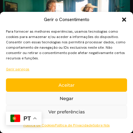
Gerir o Consentimento
Para fornecer as melhores experiências, usamos tecnologias como
cookies para armazenar e/ou aceder a informações do dispositivo.
Consentir com essas tecnologias nos permitirá processar dados, como
comportamento de navegação ou IDs exclusivos neste site. Não
consentir ou retirar o consentimento pode afetar negativamante certos
recursos e funções.
Numa constante readaptação do calendário de estreias
devido à pandemia, a Disney anunciou novas datas para 4
Gerir serviços
filmes do seu catálogo. “A Vida Extraordinária de David
Copperfield”, que deveria ter estreado a 11 de Junho, passa
Aceitar
para a semana de 13 de Agosto contra “Mulher Maravilha
1984” e “Fátima”. A comédia de Armando Iannucci (“VEEP”)
Negar
[…]
Ver preferências
PT
Política de Cookies
Política de Privacidade
Sobre Nós