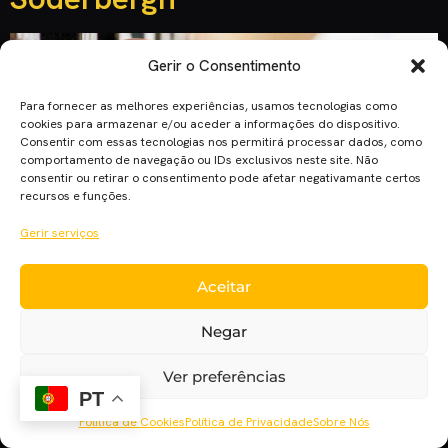
Gerir o Consentimento
Para fornecer as melhores experiências, usamos tecnologias como
cookies para armazenar e/ou aceder a informações do dispositivo.
Consentir com essas tecnologias nos permitirá processar dados, como
comportamento de navegação ou IDs exclusivos neste site. Não
consentir ou retirar o consentimento pode afetar negativamante certos
recursos e funções.
Gerir serviços
Aceitar
Juntamente com Alfonso Cuarón e Paul Greengrass, Steven
Soderbergh terá o seu mais recente projeto distribuído no
Negar
serviço de streaming. “High Flying Bird” é o próximo filme do
americano a chegar ao público. Trata-se de um drama de
Ver preferências
basquetebol que segue um agente de desporto que insere
PT
um cliente novato num acordo de negócios controverso […]
Política de Cookies
Política de Privacidade
Sobre Nós