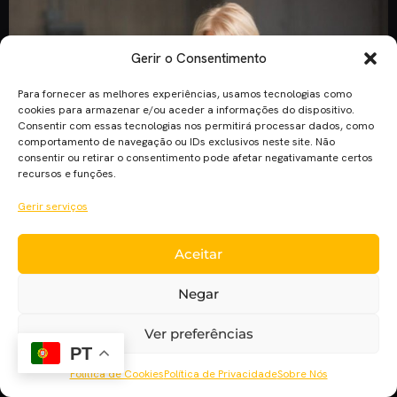
Gerir o Consentimento
Para fornecer as melhores experiências, usamos tecnologias como
cookies para armazenar e/ou aceder a informações do dispositivo.
Consentir com essas tecnologias nos permitirá processar dados, como
comportamento de navegação ou IDs exclusivos neste site. Não
consentir ou retirar o consentimento pode afetar negativamante certos
recursos e funções.
Fica a conhecer quais os filmes que estreiam esta semana,
Gerir serviços
nas salas de cinema nacionais, consultando a lista seguinte.
Operação Eye in the Sky Katherine Powell, Coronel e oficial
Aceitar
da inteligência militar com sede em Londres, está a comandar
remotamente uma operação ultra secreta com recurso a
Negar
drones para capturar um perigoso grupo de terroristas […]
Ver preferências
PT
Política de Cookies
Política de Privacidade
Sobre Nós