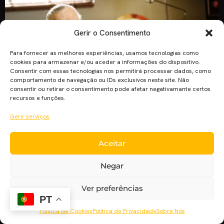
Gerir o Consentimento
Para fornecer as melhores experiências, usamos tecnologias como
cookies para armazenar e/ou aceder a informações do dispositivo.
Consentir com essas tecnologias nos permitirá processar dados, como
comportamento de navegação ou IDs exclusivos neste site. Não
consentir ou retirar o consentimento pode afetar negativamante certos
recursos e funções.
Gerir serviços
Aceitar
Numa semana em que “Homem-Formiga e a Vespa” estreia
em Portugal, o Cinema Pla’net destaca os 5 melhores
Negar
cameos de Stan Lee. Capitão América: Guerra Civil Cameo:
Depois de ter perdido o escudo do Capitão América no
Ver preferências
museu Smithsonian em “Capitão América: O Soldado do
PT
Inverno”, Stan Lee é em “Guerra Civil” um estafeta da […]
Política de Cookies
Política de Privacidade
Sobre Nós