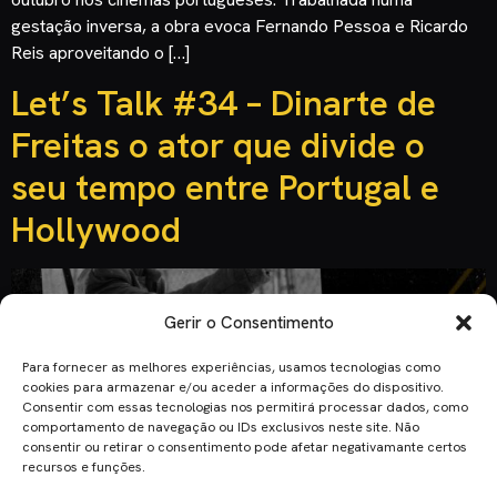
gestação inversa, a obra evoca Fernando Pessoa e Ricardo
Reis aproveitando o […]
Let’s Talk #34 – Dinarte de
Freitas o ator que divide o
seu tempo entre Portugal e
Hollywood
Gerir o Consentimento
Para fornecer as melhores experiências, usamos tecnologias como
cookies para armazenar e/ou aceder a informações do dispositivo.
Consentir com essas tecnologias nos permitirá processar dados, como
comportamento de navegação ou IDs exclusivos neste site. Não
consentir ou retirar o consentimento pode afetar negativamante certos
recursos e funções.