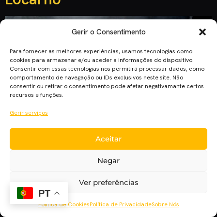
Gerir o Consentimento
Para fornecer as melhores experiências, usamos tecnologias como
cookies para armazenar e/ou aceder a informações do dispositivo.
Consentir com essas tecnologias nos permitirá processar dados, como
comportamento de navegação ou IDs exclusivos neste site. Não
consentir ou retirar o consentimento pode afetar negativamante certos
recursos e funções.
Gerir serviços
Aceitar
Pedro Costa e o seu mais recente filme “Vitalina Varela”
saíram triunfantes da 72ª edição do Festival de Cinema de
Negar
Locarno, que chegou ao fim este Sábado, trazendo para casa
o Leopardo de Ouro para o melhor filme. Para além do
Ver preferências
prémio atribuído ao realizador, a atriz principal, a cabo-
PT
verdiana de 55 anos Vitalina Varela, […]
Política de Cookies
Política de Privacidade
Sobre Nós