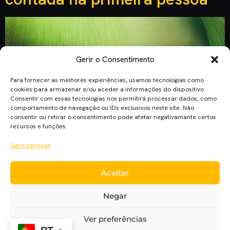
Gerir o Consentimento
Para fornecer as melhores experiências, usamos tecnologias como
cookies para armazenar e/ou aceder a informações do dispositivo.
Consentir com essas tecnologias nos permitirá processar dados, como
comportamento de navegação ou IDs exclusivos neste site. Não
consentir ou retirar o consentimento pode afetar negativamante certos
recursos e funções.
Gerir serviços
Aceitar
Com apenas 19 anos, acarretou 7 grammy’s com o seu
álbum mais recente “When We All Fall Asleep, Where Do We
Negar
Go?”. O álbum foi escrito e produzido por Billie Eilish e o seu
irmão Finneas, na humilde casa de infância de ambos.
Ver preferências
Lançado a 29 de Março de 2019, contava já com 194 milhões