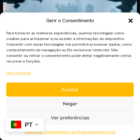
Gerir o Consentimento
Para fornecer as melhores experiências, usamos tecnologias como
cookies para armazenar e/ou aceder a informações do dispositivo.
Consentir com essas tecnologias nos permitirá processar dados, como
comportamento de navegação ou IDs exclusivos neste site. Não
consentir ou retirar o consentimento pode afetar negativamante certos
recursos e funções.
Gerir serviços
Nunca tive tanta dificuldade em perceber se gostei de um
filme ou não como desta vez, ao ponto de ter de recorrer às
Aceitar
versões IMAX e 4DX para tomar uma decisão final… Tal como
escrevi na minha pequena bio para o site do Cinema Pla’net, o
Negar
filme que realmente despertou o meu fascínio pela indústria
[…]
Ver preferências
PT
Política de Cookies
Política de Privacidade
Sobre Nós