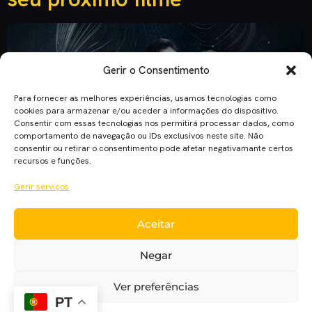
Gerir o Consentimento
Para fornecer as melhores experiências, usamos tecnologias como
cookies para armazenar e/ou aceder a informações do dispositivo.
Consentir com essas tecnologias nos permitirá processar dados, como
comportamento de navegação ou IDs exclusivos neste site. Não
consentir ou retirar o consentimento pode afetar negativamante certos
recursos e funções.
Gerir serviços
Apresentado na Comic Con perante um auditório quase cheio,
Aceitar
Diogo Morgado respondeu a uma das questões mais
pertinentes do filme “Solum”. Numa ilha exótica, oito
Negar
concorrentes de um reality show, “Solum”, são deixados
apenas com o mínimo necessário para a sobrevivência. Ganha
Ver preferências
o último a desistir. Mas cada concorrente tem os seus
PT