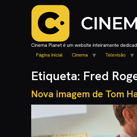
Cinema Planet é um website inteiramente dedicado
Página Inicial
Cinema
Televisão
Etiqueta:
Fred Rog
Nova imagem de Tom Han