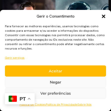
Gerir o Consentimento
Para fornecer as melhores experiências, usamos tecnologias como
cookies para armazenar e/ou aceder a informações do dispositivo.
Consentir com essas tecnologias nos permitirá processar dados, como
comportamento de navegação ou IDs exclusivos neste site. Não
consentir ou retirar o consentimento pode afetar negativamante certos
recursos e funções.
Gerir serviços
“Venom 2” pode vir a contar com Tom Holland no papel de
Peter Parker para uma participação curta, segundo rumores,
Aceitar
no filme da Sony passado no universo cinematográfico da
Marvel. As negociações estão em curso e não existe
Negar
qualquer garantia de que venha a concretizar-se.
Ver preferências
PT
Política de Cookies
Política de Privacidade
Sobre Nós