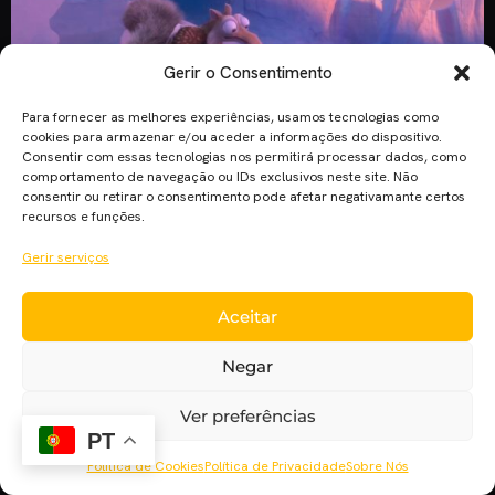
Gerir o Consentimento
Para fornecer as melhores experiências, usamos tecnologias como
cookies para armazenar e/ou aceder a informações do dispositivo.
Consentir com essas tecnologias nos permitirá processar dados, como
comportamento de navegação ou IDs exclusivos neste site. Não
Já foi divulgado o primeiro trailer de “A Idade do Gelo: O Big
consentir ou retirar o consentimento pode afetar negativamante certos
Bang”, este será o quinto filme da saga. A saga já rendeu
recursos e funções.
mais de 2.8 mil milhões de dólares em todo o mundo. Este
Gerir serviços
será o quinto filme da saga, e no trailer conseguimos
perceber um pouco do que se vai passar […]
Aceitar
Negar
Ver preferências
PT
Política de Cookies
Política de Privacidade
Sobre Nós