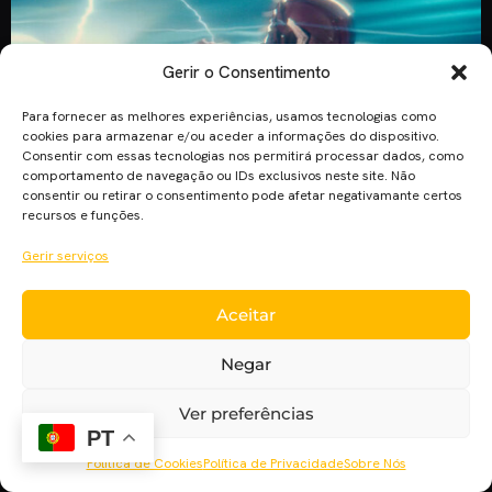
Gerir o Consentimento
Para fornecer as melhores experiências, usamos tecnologias como
cookies para armazenar e/ou aceder a informações do dispositivo.
Consentir com essas tecnologias nos permitirá processar dados, como
comportamento de navegação ou IDs exclusivos neste site. Não
consentir ou retirar o consentimento pode afetar negativamante certos
recursos e funções.
Uma das muitas recentes notícias a sair da San Diego Comic
Gerir serviços
Con é que o filme “The Flash”, que faz parte do universo
cinematográfico da DC, irá adaptar a famosa banda
Aceitar
desenhada de Geoff John, “Flashpoint”. Na banda
desenhada, Barry Allen decide voltar atrás no tempo para
Negar
salvar a mãe de ser assassinada, mas acaba […]
Ver preferências
PT
Política de Cookies
Política de Privacidade
Sobre Nós