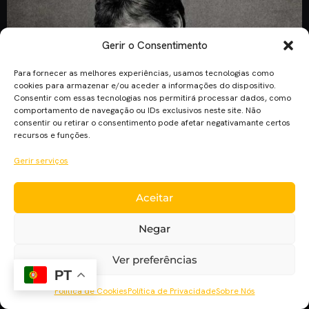
Gerir o Consentimento
Para fornecer as melhores experiências, usamos tecnologias como
cookies para armazenar e/ou aceder a informações do dispositivo.
Consentir com essas tecnologias nos permitirá processar dados, como
comportamento de navegação ou IDs exclusivos neste site. Não
consentir ou retirar o consentimento pode afetar negativamante certos
recursos e funções.
Gerir serviços
“O Dia Seguinte” não será um exemplo de magnificência do
Aceitar
cinema sul-coreno atual, mas prova que o menos bom ainda é
bom. O filme foi escrito e realizado por Sang-soo Hong, um
Negar
dos realizador sul-coreanos mais autorais em atividade e,
que neste caso, também compôs a banda sonora. O filme foi
Ver preferências
escrito e realizado por Sang-soo Hong, um dos […]
PT
Política de Cookies
Política de Privacidade
Sobre Nós