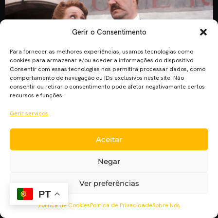
Gerir o Consentimento
Para fornecer as melhores experiências, usamos tecnologias como
cookies para armazenar e/ou aceder a informações do dispositivo.
Consentir com essas tecnologias nos permitirá processar dados, como
comportamento de navegação ou IDs exclusivos neste site. Não
consentir ou retirar o consentimento pode afetar negativamante certos
recursos e funções.
Gorden Kaye morreu ontem aos 75 anos na casa de repouso
onde vivia. Foi o antigo agente do ator que avançou a notícia,
Gerir serviços
que foi recebida com grande tristeza um pouco por todo o
mundo. Com quase 40 anos de carreira, Gorden tornou-se
Aceitar
conhecido pela série dos anos 80 ‘Allo ‘Allo! onde
interpretava René Artois. Entre […]
Negar
Ver preferências
PT
Política de Cookies
Política de Privacidade
Sobre Nós