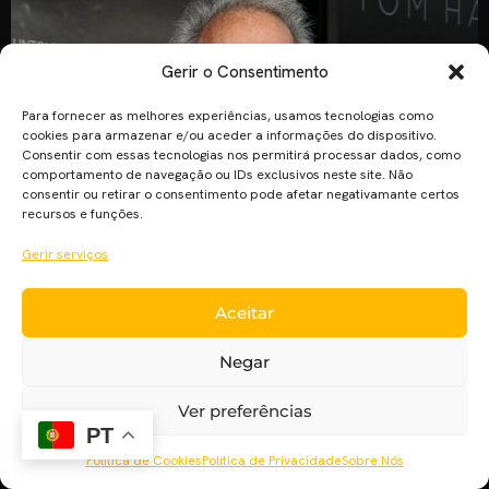
Gerir o Consentimento
Para fornecer as melhores experiências, usamos tecnologias como
cookies para armazenar e/ou aceder a informações do dispositivo.
Consentir com essas tecnologias nos permitirá processar dados, como
comportamento de navegação ou IDs exclusivos neste site. Não
consentir ou retirar o consentimento pode afetar negativamante certos
Clint Eastwood volta a adaptar uma história real para o
recursos e funções.
cinema. Depois de “Milagre no Rio Hudson”, o ator e
Gerir serviços
realizador vai adaptar a história do rapto de Jessica
Buchanan. “Impossible Odds” é a autobiografia da ativista
Aceitar
Jessica Buchanan. Em outubro de 2011 Buchanan e um
colega de trabalho estavam em trabalho na Somália e
Negar
um homem […]
Ver preferências
PT
Política de Cookies
Política de Privacidade
Sobre Nós