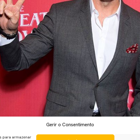
Gerir o Consentimento
mente estará ligado a Wolverine, encontra nos papeis menos e
tado no que toca ao talento para as artes. Para além de representa
es para armazenar