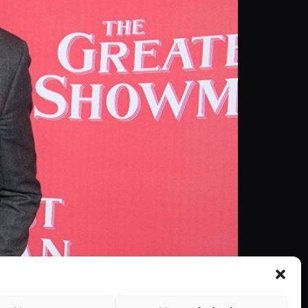
stridentes os seus melhores desempenhos.
r, o ator canta, dança e ainda toca vários