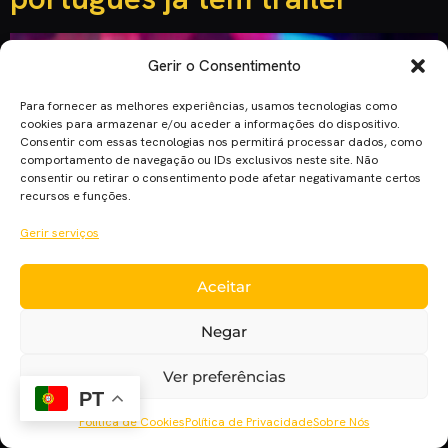
Gerir o Consentimento
Para fornecer as melhores experiências, usamos tecnologias como
cookies para armazenar e/ou aceder a informações do dispositivo.
Consentir com essas tecnologias nos permitirá processar dados, como
comportamento de navegação ou IDs exclusivos neste site. Não
consentir ou retirar o consentimento pode afetar negativamante certos
recursos e funções.
Baseado no best-seller de Francisco Salgueiro, a adaptação
Gerir serviços
de “O Fim da Inocência” chega aos cinemas no final de
Novembro. Joaquim Leitão, que nos últimos anos realizou
Aceitar
“Quarta Divisão”, “A Esperança Está Onde Menos Se
Espera” e ainda “Índice Médio de Felicidade” (que estreou
Negar
este ano a 31 de Agosto), apresenta a adaptação de “O Fim
[…]
Ver preferências
PT
Política de Cookies
Política de Privacidade
Sobre Nós