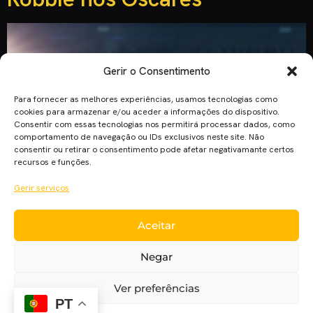
Gerir o Consentimento
Para fornecer as melhores experiências, usamos tecnologias como
cookies para armazenar e/ou aceder a informações do dispositivo.
Consentir com essas tecnologias nos permitirá processar dados, como
comportamento de navegação ou IDs exclusivos neste site. Não
consentir ou retirar o consentimento pode afetar negativamante certos
recursos e funções.
Gerir serviços
Aceitar
Margot Robbie e Allison Janey são duas das candidatas mais
fortes da corrida aos Óscares deste ano, no filme verídico de
Negar
desporto “I, Tonya”. Craig Gillespie, realizador de “Lars e o
Verdadeiro Amor” e “Horas Decisivas”, apresentou no
Ver preferências
Festival de Toronto um filme biográfico passado no mundo da
PT