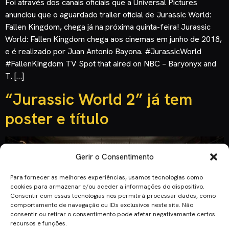
Foi através dos canais oficiais que a Universal Pictures
anunciou que o aguardado trailer oficial de Jurassic World:
Fallen Kingdom, chega já na próxima quinta-feira! Jurassic
World: Fallen Kingdom chega aos cinemas em junho de 2018,
e é realizado por Juan Antonio Bayona. #JurassicWorld
#FallenKingdom TV Spot that aired on NBC – Baryonyx and
T. […]
“Jurassic World 2” já tem
poster e título
Gerir o Consentimento
Para fornecer as melhores experiências, usamos tecnologias como
cookies para armazenar e/ou aceder a informações do dispositivo.
Consentir com essas tecnologias nos permitirá processar dados, como
comportamento de navegação ou IDs exclusivos neste site. Não
consentir ou retirar o consentimento pode afetar negativamante certos
recursos e funções.