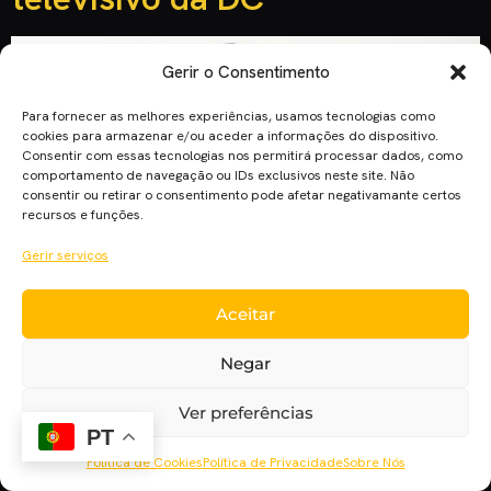
Gerir o Consentimento
Para fornecer as melhores experiências, usamos tecnologias como
cookies para armazenar e/ou aceder a informações do dispositivo.
Consentir com essas tecnologias nos permitirá processar dados, como
comportamento de navegação ou IDs exclusivos neste site. Não
consentir ou retirar o consentimento pode afetar negativamante certos
recursos e funções.
Gerir serviços
Com um universo cada vez mais rico na televisão, a DC
Aceitar
Entertainment aposta novamente numa personagem até hoje
não explorada o suficiente – Batwoman. O que poderá a nova
Negar
série nos dar de novo? A atriz, modelo e DJ Ruby Rose será
uma das novas caras do Arrowverse, o universo televisivo da
Ver preferências
DC, que inclui imensos […]
PT
Política de Cookies
Política de Privacidade
Sobre Nós