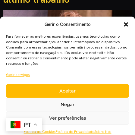
Gerir o Consentimento
Para fornecer as melhores experiências, usamos tecnologias como
cookies para armazenar e/ou aceder a informações do dispositivo.
Consentir com essas tecnologias nos permitirá processar dados, como
comportamento de navegação ou IDs exclusivos neste site. Não
consentir ou retirar o consentimento pode afetar negativamante certos
recursos e funções.
Gerir serviços
Nas histórias de crime americanas, é comum encontrarmos
Aceitar
protagonistas em busca de redenção, procurando pôr fim
definitivo às suas atividades. Robert Redford poderá ser visto
Negar
num filme destes. Mas, desta vez, a sua jornada será literal,
em “The Old Man & the Gun”. Será, portanto, uma adaptação
Ver preferências
cinematográfica de um artigo não-fictício homónimo publicado
PT
em 2003 […]
Política de Cookies
Política de Privacidade
Sobre Nós