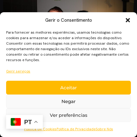
Gerir o Consentimento
Para fornecer as melhores experiências, usamos tecnologias como
cookies para armazenar e/ou aceder a informações do dispositivo.
Consentir com essas tecnologias nos permitirá processar dados, como
comportamento de navegação ou IDs exclusivos neste site. Não
consentir ou retirar o consentimento pode afetar negativamante certos
recursos e funções.
Gerir serviços
Aceitar
O actor, e colaborador do Cinema Pla’net, Jonathan Brum
esteve presente na Masterclass de Som para Imagem com
Negar
Rui Miranda hoje na Restart, Instituto de Criatividade, Artes e
Novas Tecnologias. Rui Miranda é engenheiro de som (sound
Ver preferências
designer) com experiência na produção de som de filmes
PT
como “Homem de Ferro 3”, “Transformers”, “2012” ou a […]
Política de Cookies
Política de Privacidade
Sobre Nós